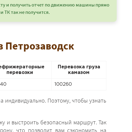
сту и получить отчет по движению машины прямо
и ТК так не получится.
 в Петрозаводск
ефрижераторные
Перевозка груза
перевозки
камазом
840
100260
а индивидуально. Поэтому, чтобы узнать
ку и выстроить безопасный маршрут. Так
рону, что позволит вам сэкономить на