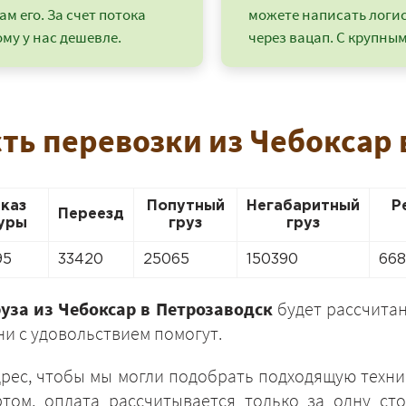
ам его. За счет потока
можете написать логи
му у нас дешевле.
через вацап. С крупным
ть перевозки из Чебоксар
аказ
Попутный
Негабаритный
Р
Переезд
уры
груз
груз
95
33420
25065
150390
66
+7 (499) 520-05-23
уза из Чебоксар в Петрозаводск
будет рассчитан
и с удовольствием помогут.
дрес, чтобы мы могли подобрать подходящую техни
том, оплата рассчитывается только за одну сто