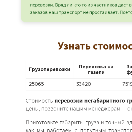
перевозки. Вряд ли кто то из частников даст в
заказов наш транспорт не простаивает. Поэто
Узнать стоимос
Перевозка на
З
Грузоперевозки
газели
ф
25065
33420
751
Стоимость
перевозки негабаритного гр
цены, позвоните нашим менеджерам — он
Приготовьте габариты груза и точный а
как мы работаем с попутным транспор