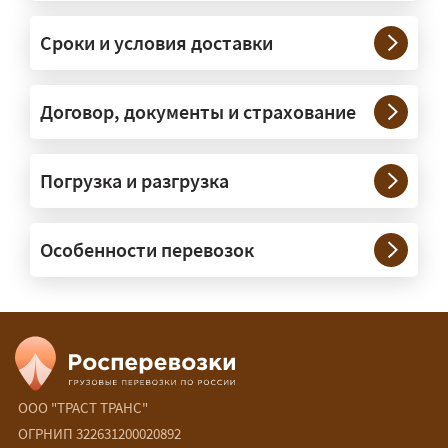
платформах, рассчитанных на
Сроки и условия доставки
крупногабаритную технику и
конструкции. Транспорт подбираем
под конкретные размеры и вес груза.
Договор, документы и страхование
Нужны ли машины прикрытия и
Погрузка и разгрузка
сопровождение?
— При необходимости — да, и мы их
Особенности перевозок
организуем. Потребность в машинах
прикрытия зависит от габаритов
груза и маршрута; это определяется
при оформлении разрешения.
Сколько стоит перевозка
негабарита?
ООО "ТРАСТ ТРАНС"
ОГРНИП 322631200020892