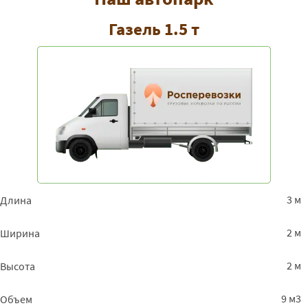
Газель 1.5 т
3 м
Длина
2 м
Ширина
2 м
Высота
9 м3
Объем