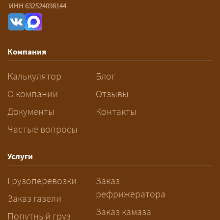
— От 60 ₽/км. Точная стоимость
ИНН 632524098144
рассчитывается индивидуально:
влияют габариты и вес груза,
маршрут, необходимость
Компания
разрешений и машин
сопровождения.
Калькулятор
Блог
За сколько дней заказывать
О компании
Отзывы
перевозку негабарита?
Документы
Контакты
Частые вопросы
— Заранее: только оформление
спецразрешения занимает 2–10
рабочих дней. Оставьте заявку
Услуги
заблаговременно — логист
Грузоперевозки
Заказ
рассчитает маршрут и запустит
рефрижератора
подготовку документов.
Заказ газели
Заказ камаза
Попутный груз