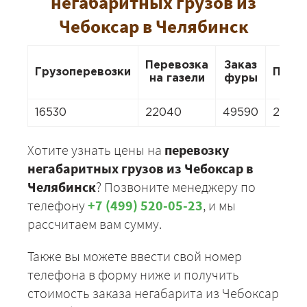
негабаритных грузов из
Чебоксар в Челябинск
Перевозка
Заказ
Грузоперевозки
Пере
на газели
фуры
16530
22040
49590
2204
Хотите узнать цены на
перевозку
негабаритных грузов из Чебоксар в
Челябинск
? Позвоните менеджеру по
телефону
+7 (499) 520-05-23
, и мы
рассчитаем вам сумму.
Также вы можете ввести свой номер
телефона в форму ниже и получить
стоимость заказа негабарита из Чебоксар