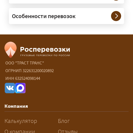
— При необходимости — да, и мы их
Особенности перевозок
организуем. Потребность в машинах
прикрытия зависит от габаритов
груза и маршрута; это определяется
при оформлении разрешения.
Сколько стоит перевозка
негабарита?
ООО "ТРАСТ ТРАНС"
ОГРНИП 322631200020892
— От 90 ₽/км. Точная стоимость
ИНН 632524098144
рассчитывается индивидуально:
влияют габариты и вес груза,
маршрут, необходимость
Компания
разрешений и машин
сопровождения.
Калькулятор
Блог
За сколько дней заказывать
О компании
Отзывы