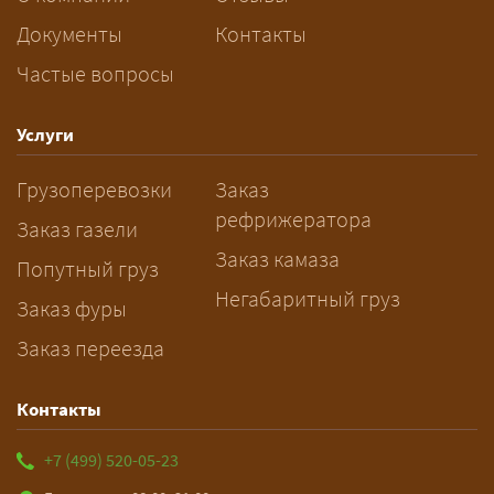
перевозку негабарита?
Документы
Контакты
Частые вопросы
— Заранее: только оформление
спецразрешения занимает 2–10
рабочих дней. Оставьте заявку
Услуги
заблаговременно — логист
Грузоперевозки
Заказ
рассчитает маршрут и запустит
рефрижератора
подготовку документов.
Заказ газели
Заказ камаза
Попутный груз
Негабаритный груз
Заказ фуры
Заказ переезда
Контакты
+7 (499) 520-05-23