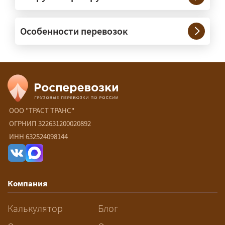
— При необходимости — да, и мы их
Особенности перевозок
организуем. Потребность в машинах
прикрытия зависит от габаритов
груза и маршрута; это определяется
при оформлении разрешения.
Сколько стоит перевозка
негабарита?
ООО "ТРАСТ ТРАНС"
ОГРНИП 322631200020892
— От 60 ₽/км. Точная стоимость
ИНН 632524098144
рассчитывается индивидуально:
влияют габариты и вес груза,
маршрут, необходимость
Компания
разрешений и машин
сопровождения.
Калькулятор
Блог