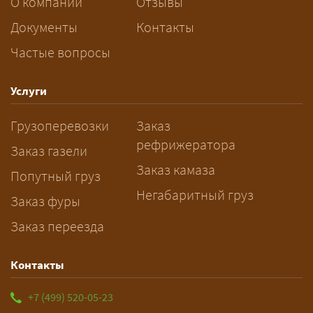
За сколько дней заказывать
О компании
Отзывы
перевозку негабарита?
Документы
Контакты
Частые вопросы
— Заранее: только оформление
спецразрешения занимает 2–10
рабочих дней. Оставьте заявку
Услуги
заблаговременно — логист
Грузоперевозки
Заказ
рассчитает маршрут и запустит
рефрижератора
подготовку документов.
Заказ газели
Заказ камаза
Попутный груз
Негабаритный груз
Заказ фуры
Заказ переезда
Контакты
+7 (499) 520-05-23