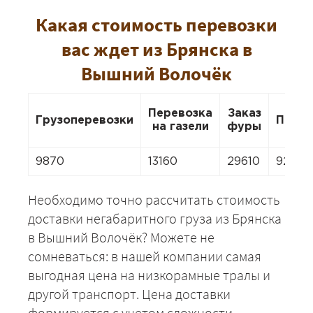
Какая стоимость перевозки
вас ждет из Брянска в
Вышний Волочёк
Перевозка
Заказ
Грузоперевозки
Перее
на газели
фуры
9870
13160
29610
9212
Необходимо точно рассчитать стоимость
доставки негабаритного груза из Брянска
в Вышний Волочёк? Можете не
сомневаться: в нашей компании самая
выгодная цена на низкорамные тралы и
другой транспорт. Цена доставки
формируется с учетом сложности