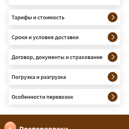
На чём перевозят негабаритные
грузы?
Тарифы и стоимость
— На тралах и низкорамниках —
платформах, рассчитанных на
Сроки и условия доставки
крупногабаритную технику и
конструкции. Транспорт подбираем
под конкретные размеры и вес груза.
Договор, документы и страхование
Нужны ли машины прикрытия и
Погрузка и разгрузка
сопровождение?
— При необходимости — да, и мы их
Особенности перевозок
организуем. Потребность в машинах
прикрытия зависит от габаритов
груза и маршрута; это определяется
при оформлении разрешения.