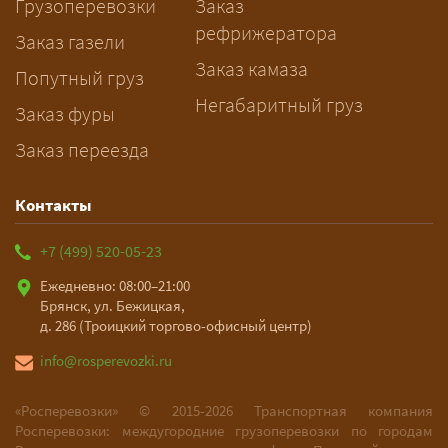
Грузоперевозки
Заказ
рассчитает маршрут и запустит
рефрижератора
подготовку документов.
Заказ газели
Заказ камаза
Попутный груз
Негабаритный груз
Заказ фуры
Заказ переезда
Контакты
+7 (499) 520-05-23
Ежедневно: 08:00–21:00
Брянск, ул. Бежицкая,
д. 286 (Троицкий торгово-офисный центр)
info@rosperevozki.ru
«Росперевозки» ©
2015-2026
Транспортная компания
Росперевозки: междугородние грузоперевозки по городам