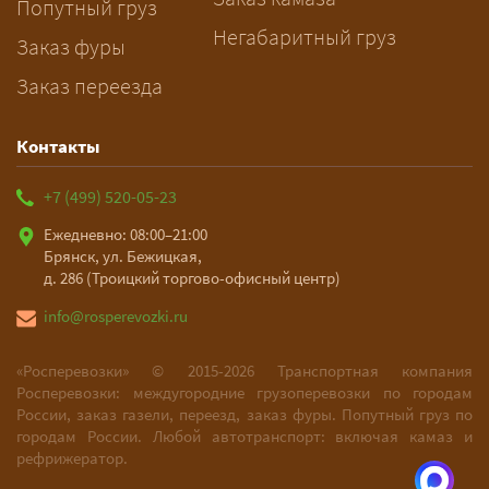
Попутный груз
Негабаритный груз
Заказ фуры
Заказ переезда
Контакты
+7 (499) 520-05-23
Ежедневно: 08:00–21:00
Брянск, ул. Бежицкая,
д. 286 (Троицкий торгово-офисный центр)
info@rosperevozki.ru
«Росперевозки» ©
2015-2026
Транспортная компания
Росперевозки: междугородние грузоперевозки по городам
России, заказ газели, переезд, заказ фуры. Попутный груз по
городам России. Любой автотранспорт: включая камаз и
рефрижератор.