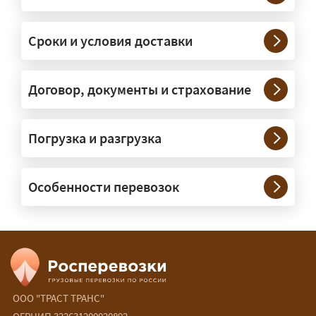
— На тралах и низкорамниках —
платформах, рассчитанных на
Сроки и условия доставки
крупногабаритную технику и
конструкции. Транспорт подбираем
под конкретные размеры и вес груза.
Договор, документы и страхование
Нужны ли машины прикрытия и
Погрузка и разгрузка
сопровождение?
— При необходимости — да, и мы их
Особенности перевозок
организуем. Потребность в машинах
прикрытия зависит от габаритов
груза и маршрута; это определяется
при оформлении разрешения.
Сколько стоит перевозка
негабарита?
ООО "ТРАСТ ТРАНС"