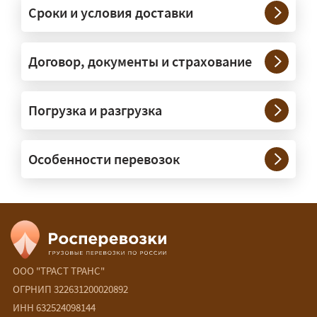
платформах, рассчитанных на
Сроки и условия доставки
крупногабаритную технику и
конструкции. Транспорт подбираем
под конкретные размеры и вес груза.
Договор, документы и страхование
Нужны ли машины прикрытия и
Погрузка и разгрузка
сопровождение?
— При необходимости — да, и мы их
Особенности перевозок
организуем. Потребность в машинах
прикрытия зависит от габаритов
груза и маршрута; это определяется
при оформлении разрешения.
Сколько стоит перевозка
негабарита?
ООО "ТРАСТ ТРАНС"
ОГРНИП 322631200020892
— От 90 ₽/км. Точная стоимость
ИНН 632524098144