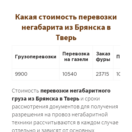
Какая стоимость перевозки
негабарита из Брянска в
Тверь
Перевозка
Заказ
Грузоперевозки
Перее
на газели
фуры
9900
10540
23715
10540
Стоимость
перевозки негабаритного
груза из Брянска в Тверь
и сроки
рассмотрения документов для получения
разрешения на провоз негабаритной
техники рассчитываются в каждом случае
отдельно и зависят от основных