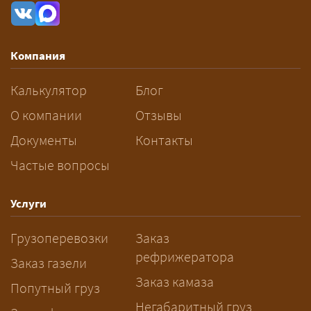
рассчитывается индивидуально:
влияют габариты и вес груза,
маршрут, необходимость
Компания
разрешений и машин
сопровождения.
Калькулятор
Блог
За сколько дней заказывать
О компании
Отзывы
перевозку негабарита?
Документы
Контакты
Частые вопросы
— Заранее: только оформление
спецразрешения занимает 2–10
рабочих дней. Оставьте заявку
Услуги
заблаговременно — логист
Грузоперевозки
Заказ
рассчитает маршрут и запустит
рефрижератора
подготовку документов.
Заказ газели
Заказ камаза
Попутный груз
Негабаритный груз