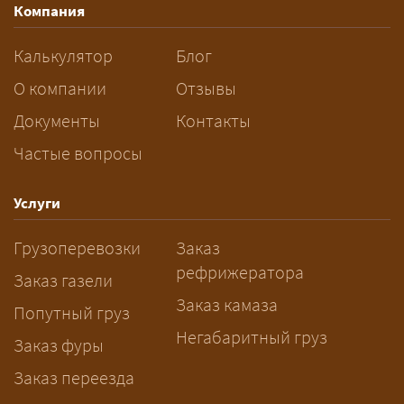
Компания
разрешений и машин
сопровождения.
Калькулятор
Блог
За сколько дней заказывать
О компании
Отзывы
перевозку негабарита?
Документы
Контакты
Частые вопросы
— Заранее: только оформление
спецразрешения занимает 2–10
рабочих дней. Оставьте заявку
Услуги
заблаговременно — логист
Грузоперевозки
Заказ
рассчитает маршрут и запустит
рефрижератора
подготовку документов.
Заказ газели
Заказ камаза
Попутный груз
Негабаритный груз
Заказ фуры
Заказ переезда