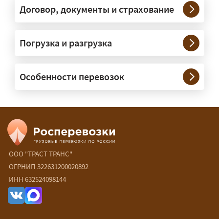
под конкретные размеры и вес груза.
Договор, документы и страхование
Нужны ли машины прикрытия и
Погрузка и разгрузка
сопровождение?
— При необходимости — да, и мы их
Особенности перевозок
организуем. Потребность в машинах
прикрытия зависит от габаритов
груза и маршрута; это определяется
при оформлении разрешения.
Сколько стоит перевозка
негабарита?
ООО "ТРАСТ ТРАНС"
ОГРНИП 322631200020892
— От 90 ₽/км. Точная стоимость
ИНН 632524098144
рассчитывается индивидуально:
влияют габариты и вес груза,
маршрут, необходимость