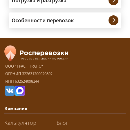
Погрузка и разгрузка
сопровождение?
— При необходимости — да, и мы их
Особенности перевозок
организуем. Потребность в машинах
прикрытия зависит от габаритов
груза и маршрута; это определяется
при оформлении разрешения.
Сколько стоит перевозка
негабарита?
ООО "ТРАСТ ТРАНС"
ОГРНИП 322631200020892
— От 60 ₽/км. Точная стоимость
ИНН 632524098144
рассчитывается индивидуально:
влияют габариты и вес груза,
маршрут, необходимость
Компания
разрешений и машин
сопровождения.
Калькулятор
Блог