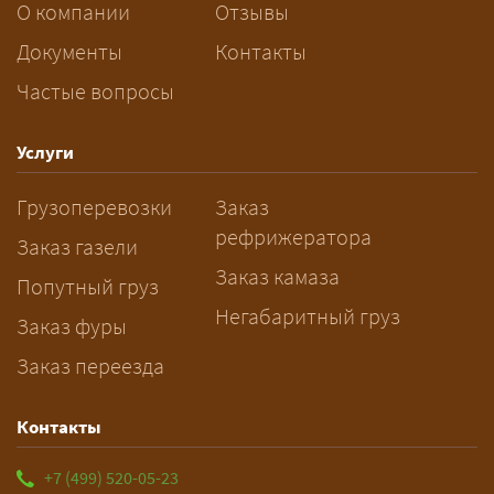
За сколько дней заказывать
О компании
Отзывы
перевозку негабарита?
Документы
Контакты
Частые вопросы
— Заранее: только оформление
спецразрешения занимает 2–10
рабочих дней. Оставьте заявку
Услуги
заблаговременно — логист
Грузоперевозки
Заказ
рассчитает маршрут и запустит
рефрижератора
подготовку документов.
Заказ газели
Заказ камаза
Попутный груз
Негабаритный груз
Заказ фуры
Заказ переезда
Контакты
+7 (499) 520-05-23