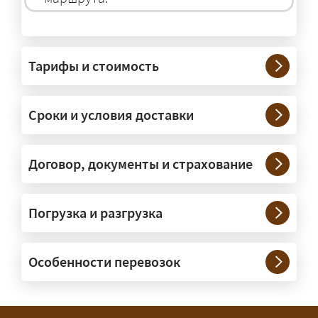
На чём перевозят негабаритные
грузы?
Тарифы и стоимость
— На тралах и низкорамниках —
платформах, рассчитанных на
Сроки и условия доставки
крупногабаритную технику и
конструкции. Транспорт подбираем
под конкретные размеры и вес груза.
Договор, документы и страхование
Нужны ли машины прикрытия и
Погрузка и разгрузка
сопровождение?
— При необходимости — да, и мы их
Особенности перевозок
организуем. Потребность в машинах
прикрытия зависит от габаритов
груза и маршрута; это определяется