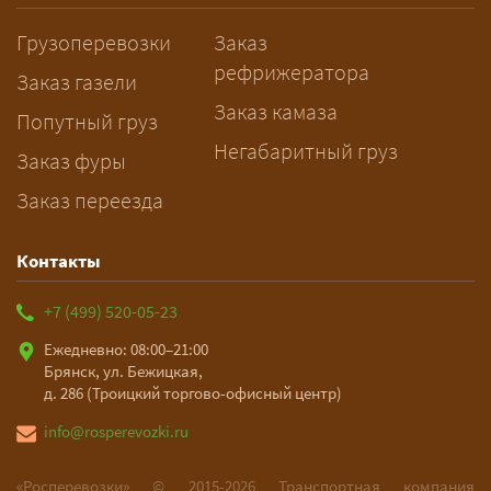
заблаговременно — логист
Грузоперевозки
Заказ
рассчитает маршрут и запустит
рефрижератора
подготовку документов.
Заказ газели
Заказ камаза
Попутный груз
Негабаритный груз
Заказ фуры
Заказ переезда
Контакты
+7 (499) 520-05-23
Ежедневно: 08:00–21:00
Брянск, ул. Бежицкая,
д. 286 (Троицкий торгово-офисный центр)
info@rosperevozki.ru
«Росперевозки» ©
2015-2026
Транспортная компания