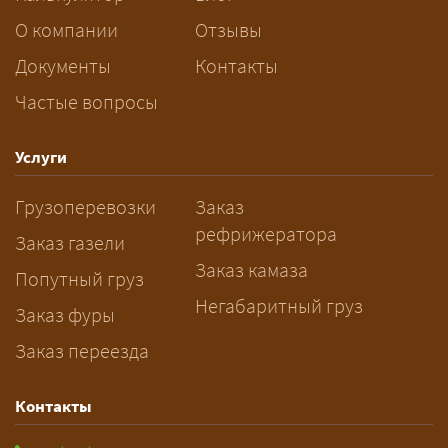
За сколько дней заказывать
О компании
Отзывы
перевозку негабарита?
Документы
Контакты
Частые вопросы
— Заранее: только оформление
спецразрешения занимает 2–10
рабочих дней. Оставьте заявку
Услуги
заблаговременно — логист
Грузоперевозки
Заказ
рассчитает маршрут и запустит
рефрижератора
подготовку документов.
Заказ газели
Заказ камаза
Попутный груз
Негабаритный груз
Заказ фуры
Заказ переезда
Контакты