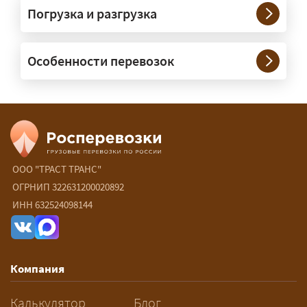
Погрузка и разгрузка
сопровождение?
— При необходимости — да, и мы их
Особенности перевозок
организуем. Потребность в машинах
прикрытия зависит от габаритов
груза и маршрута; это определяется
при оформлении разрешения.
Сколько стоит перевозка
негабарита?
ООО "ТРАСТ ТРАНС"
ОГРНИП 322631200020892
— От 60 ₽/км. Точная стоимость
ИНН 632524098144
рассчитывается индивидуально:
влияют габариты и вес груза,
маршрут, необходимость
Компания
разрешений и машин
сопровождения.
Калькулятор
Блог