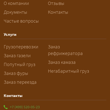
За сколько дней заказывать
О компании
Отзывы
перевозку негабарита?
Документы
Контакты
Частые вопросы
— Заранее: только оформление
спецразрешения занимает 2–10
рабочих дней. Оставьте заявку
Услуги
заблаговременно — логист
Грузоперевозки
Заказ
рассчитает маршрут и запустит
рефрижератора
подготовку документов.
Заказ газели
Заказ камаза
Попутный груз
Негабаритный груз
Заказ фуры
Заказ переезда
Контакты
+7 (499) 520-05-23