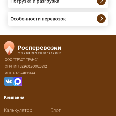
Погрузка и разгрузка
сопровождение?
— При необходимости — да, и мы их
Особенности перевозок
организуем. Потребность в машинах
прикрытия зависит от габаритов
груза и маршрута; это определяется
при оформлении разрешения.
Сколько стоит перевозка
негабарита?
ООО "ТРАСТ ТРАНС"
ОГРНИП 322631200020892
— От 60 ₽/км. Точная стоимость
ИНН 632524098144
рассчитывается индивидуально:
влияют габариты и вес груза,
маршрут, необходимость
Компания
разрешений и машин
сопровождения.
Калькулятор
Блог