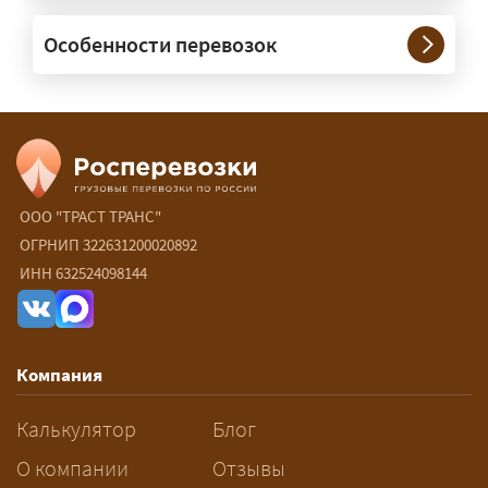
— При необходимости — да, и мы их
Особенности перевозок
организуем. Потребность в машинах
прикрытия зависит от габаритов
груза и маршрута; это определяется
при оформлении разрешения.
Сколько стоит перевозка
негабарита?
ООО "ТРАСТ ТРАНС"
ОГРНИП 322631200020892
— От 90 ₽/км. Точная стоимость
ИНН 632524098144
рассчитывается индивидуально:
влияют габариты и вес груза,
маршрут, необходимость
Компания
разрешений и машин
сопровождения.
Калькулятор
Блог
За сколько дней заказывать
О компании
Отзывы