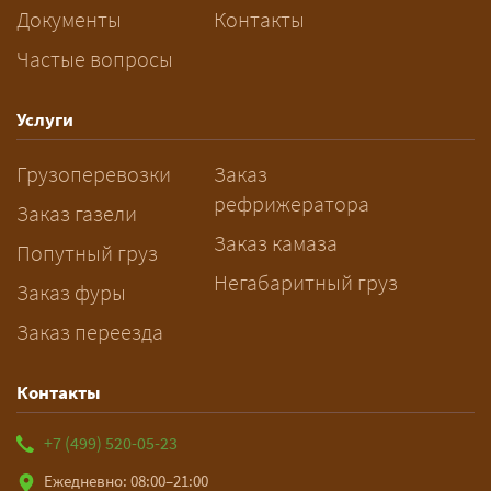
перевозку негабарита?
Документы
Контакты
Частые вопросы
— Заранее: только оформление
спецразрешения занимает 2–10
рабочих дней. Оставьте заявку
Услуги
заблаговременно — логист
Грузоперевозки
Заказ
рассчитает маршрут и запустит
рефрижератора
подготовку документов.
Заказ газели
Заказ камаза
Попутный груз
Негабаритный груз
Заказ фуры
Заказ переезда
Контакты
+7 (499) 520-05-23
Ежедневно: 08:00–21:00