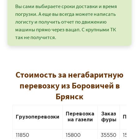
Вы сами выбираете сроки доставки и время
погрузки. А еще вы всегда можете написать
логисту и получить отчет по движению
машины прямо через вацап. С крупными ТК
так не получится.
Стоимость за негабаритную
перевозку из Боровичей в
Брянск
Перевозка
Заказ
Грузоперевозки
Пере
на газели
фуры
11850
15800
35550
15800