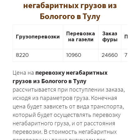
негабаритных грузов из
Бологого в Тулу
Перевозка
Заказ
Грузоперевозки
Пере
на газели
фуры
8220
10960
24660
7672
Цена на
перевозку негабаритных
грузов из Бологого в Тулу
рассчитывается при поступлении заказа,
исходя из параметров груза. Конечная
цена будет зависеть от вида транспорта,
который будет осуществлять перевозку
негабаритного груза, и от расстояния
перевозки. В стоимость негабаритных
перевозок мы также включаем все