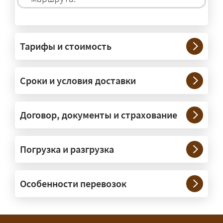
На чём перевозят негабаритные
грузы?
Тарифы и стоимость
— На тралах и низкорамниках —
платформах, рассчитанных на
Сроки и условия доставки
крупногабаритную технику и
конструкции. Транспорт подбираем
под конкретные размеры и вес груза.
Договор, документы и страхование
Нужны ли машины прикрытия и
Погрузка и разгрузка
сопровождение?
— При необходимости — да, и мы их
Особенности перевозок
организуем. Потребность в машинах
прикрытия зависит от габаритов
груза и маршрута; это определяется