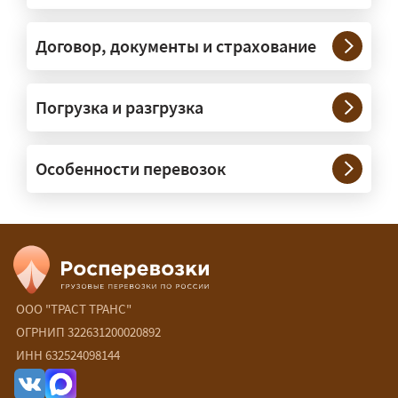
конструкции. Транспорт подбираем
под конкретные размеры и вес груза.
Договор, документы и страхование
Нужны ли машины прикрытия и
Погрузка и разгрузка
сопровождение?
— При необходимости — да, и мы их
Особенности перевозок
организуем. Потребность в машинах
прикрытия зависит от габаритов
груза и маршрута; это определяется
при оформлении разрешения.
Сколько стоит перевозка
негабарита?
ООО "ТРАСТ ТРАНС"
ОГРНИП 322631200020892
— От 90 ₽/км. Точная стоимость
ИНН 632524098144
рассчитывается индивидуально: