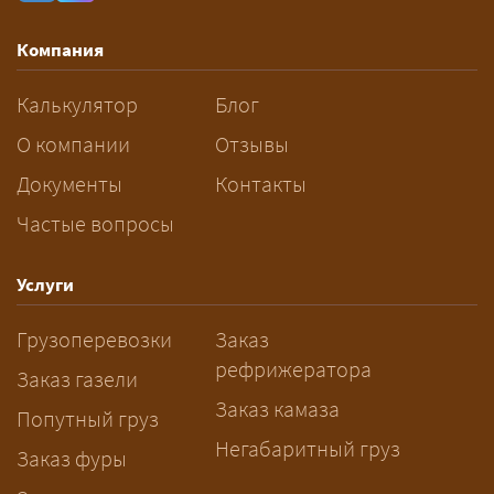
влияют габариты и вес груза,
маршрут, необходимость
Компания
разрешений и машин
сопровождения.
Калькулятор
Блог
За сколько дней заказывать
О компании
Отзывы
перевозку негабарита?
Документы
Контакты
Частые вопросы
— Заранее: только оформление
спецразрешения занимает 2–10
рабочих дней. Оставьте заявку
Услуги
заблаговременно — логист
Грузоперевозки
Заказ
рассчитает маршрут и запустит
рефрижератора
подготовку документов.
Заказ газели
Заказ камаза
Попутный груз
Негабаритный груз
Заказ фуры