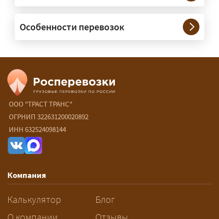
— При необходимости — да, и мы их
Особенности перевозок
организуем. Потребность в машинах
прикрытия зависит от габаритов
груза и маршрута; это определяется
при оформлении разрешения.
Сколько стоит перевозка
негабарита?
ООО "ТРАСТ ТРАНС"
ОГРНИП 322631200020892
— От 90 ₽/км. Точная стоимость
ИНН 632524098144
рассчитывается индивидуально:
влияют габариты и вес груза,
маршрут, необходимость
Компания
разрешений и машин
сопровождения.
Калькулятор
Блог
За сколько дней заказывать
О компании
Отзывы