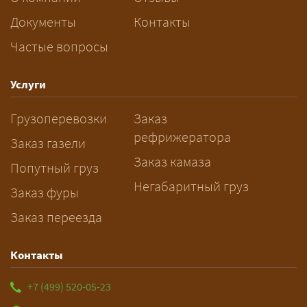
перевозку негабарита?
Документы
Контакты
Частые вопросы
— Заранее: только оформление
спецразрешения занимает 2–10
рабочих дней. Оставьте заявку
Услуги
заблаговременно — логист
Грузоперевозки
Заказ
рассчитает маршрут и запустит
рефрижератора
подготовку документов.
Заказ газели
Заказ камаза
Попутный груз
Негабаритный груз
Заказ фуры
Заказ переезда
Контакты
+7 (499) 520-05-23