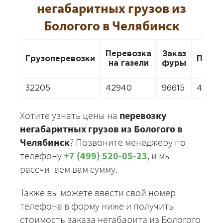
негабаритных грузов из
Бологого в Челябинск
Перевозка
Заказ
Грузоперевозки
Перее
на газели
фуры
32205
42940
96615
42940
Хотите узнать цены на
перевозку
негабаритных грузов из Бологого в
Челябинск
? Позвоните менеджеру по
телефону
+7 (499) 520-05-23
, и мы
рассчитаем вам сумму.
Также вы можете ввести свой номер
телефона в форму ниже и получить
стоимость заказа негабарита из Бологого