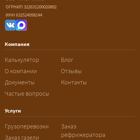
ОГРНИП 322631200020892
— От 90 ₽/км. Точная стоимость
ИНН 632524098144
рассчитывается индивидуально:
влияют габариты и вес груза,
маршрут, необходимость
Компания
разрешений и машин
сопровождения.
Калькулятор
Блог
За сколько дней заказывать
О компании
Отзывы
перевозку негабарита?
Документы
Контакты
Частые вопросы
— Заранее: только оформление
спецразрешения занимает 2–10
рабочих дней. Оставьте заявку
Услуги
заблаговременно — логист
Грузоперевозки
Заказ
рассчитает маршрут и запустит
рефрижератора
подготовку документов.
Заказ газели