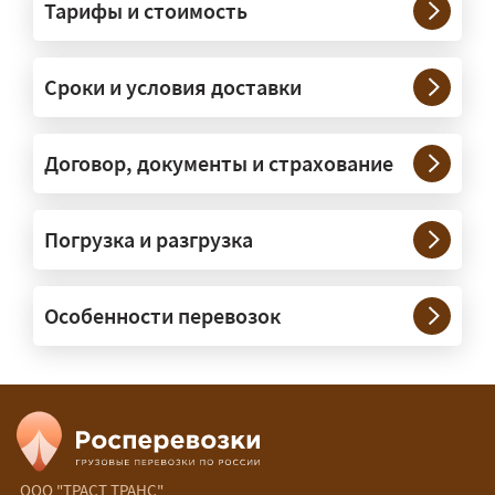
Тарифы и стоимость
— На тралах и низкорамниках —
платформах, рассчитанных на
Сроки и условия доставки
крупногабаритную технику и
конструкции. Транспорт подбираем
под конкретные размеры и вес груза.
Договор, документы и страхование
Нужны ли машины прикрытия и
Погрузка и разгрузка
сопровождение?
— При необходимости — да, и мы их
Особенности перевозок
организуем. Потребность в машинах
прикрытия зависит от габаритов
груза и маршрута; это определяется
при оформлении разрешения.
Сколько стоит перевозка
негабарита?
ООО "ТРАСТ ТРАНС"