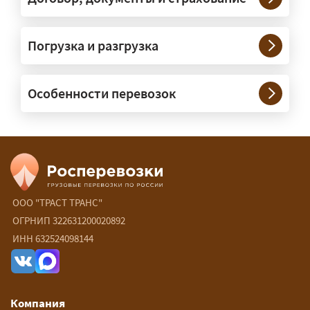
Нужны ли машины прикрытия и
Погрузка и разгрузка
сопровождение?
— При необходимости — да, и мы их
Особенности перевозок
организуем. Потребность в машинах
прикрытия зависит от габаритов
груза и маршрута; это определяется
при оформлении разрешения.
Сколько стоит перевозка
негабарита?
ООО "ТРАСТ ТРАНС"
ОГРНИП 322631200020892
— От 90 ₽/км. Точная стоимость
ИНН 632524098144
рассчитывается индивидуально:
влияют габариты и вес груза,
маршрут, необходимость
Компания