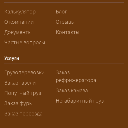
разрешений и машин
сопровождения.
Калькулятор
Блог
За сколько дней заказывать
О компании
Отзывы
перевозку негабарита?
Документы
Контакты
Частые вопросы
— Заранее: только оформление
спецразрешения занимает 2–10
рабочих дней. Оставьте заявку
Услуги
заблаговременно — логист
Грузоперевозки
Заказ
рассчитает маршрут и запустит
рефрижератора
подготовку документов.
Заказ газели
Заказ камаза
Попутный груз
Негабаритный груз
Заказ фуры
Заказ переезда