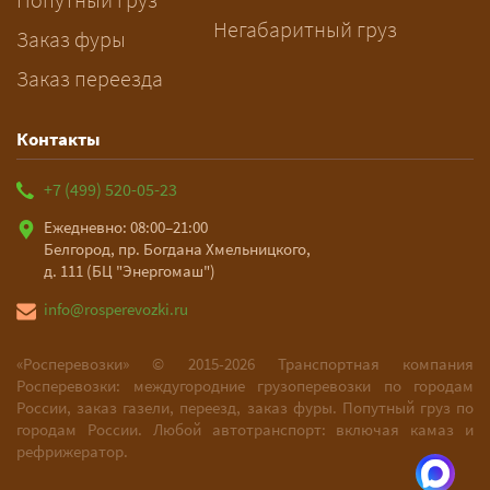
Негабаритный груз
Заказ фуры
Заказ переезда
Контакты
+7 (499) 520-05-23
Ежедневно: 08:00–21:00
Белгород, пр. Богдана Хмельницкого,
д. 111 (БЦ "Энергомаш")
info@rosperevozki.ru
«Росперевозки» ©
2015-2026
Транспортная компания
Росперевозки: междугородние грузоперевозки по городам
России, заказ газели, переезд, заказ фуры. Попутный груз по
городам России. Любой автотранспорт: включая камаз и
рефрижератор.