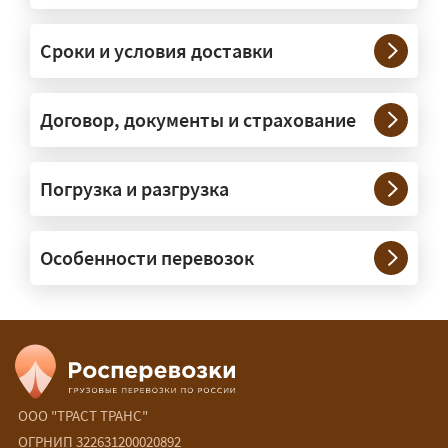
— На тралах и низкорамниках —
платформах, рассчитанных на
Сроки и условия доставки
крупногабаритную технику и
конструкции. Транспорт подбираем
под конкретные размеры и вес груза.
Договор, документы и страхование
Нужны ли машины прикрытия и
Погрузка и разгрузка
сопровождение?
— При необходимости — да, и мы их
Особенности перевозок
организуем. Потребность в машинах
прикрытия зависит от габаритов
груза и маршрута; это определяется
при оформлении разрешения.
Сколько стоит перевозка
негабарита?
ООО "ТРАСТ ТРАНС"
ОГРНИП 322631200020892