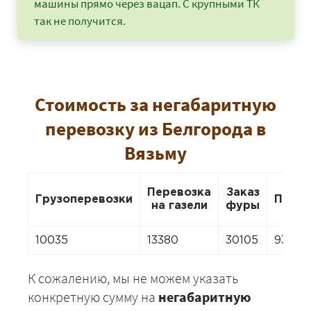
машины прямо через вацап. С крупными ТК
так не получится.
Стоимость за негабаритную
перевозку из Белгорода в
Вязьму
Перевозка
Заказ
Грузоперевозки
Перее
на газели
фуры
10035
13380
30105
9366
К сожалению, мы не можем указать
конкретную сумму на
негабаритную