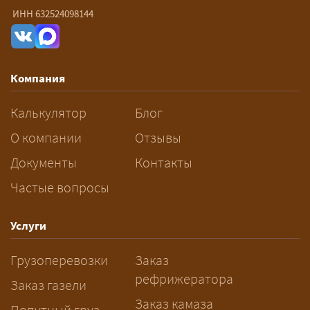
— От 60 ₽/км. Точная стоимость
ИНН 632524098144
рассчитывается индивидуально:
влияют габариты и вес груза,
маршрут, необходимость
Компания
разрешений и машин
сопровождения.
Калькулятор
Блог
За сколько дней заказывать
О компании
Отзывы
перевозку негабарита?
Документы
Контакты
Частые вопросы
— Заранее: только оформление
спецразрешения занимает 2–10
рабочих дней. Оставьте заявку
Услуги
заблаговременно — логист
Грузоперевозки
Заказ
рассчитает маршрут и запустит
рефрижератора
подготовку документов.
Заказ газели
Заказ камаза
Попутный груз