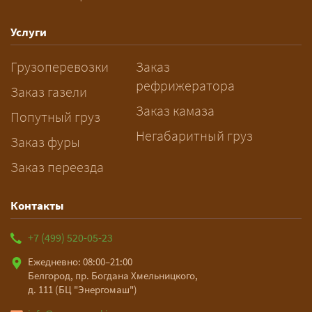
спецразрешения занимает 2–10
рабочих дней. Оставьте заявку
Услуги
заблаговременно — логист
Грузоперевозки
Заказ
рассчитает маршрут и запустит
рефрижератора
подготовку документов.
Заказ газели
Заказ камаза
Попутный груз
Негабаритный груз
Заказ фуры
Заказ переезда
Контакты
+7 (499) 520-05-23
Ежедневно: 08:00–21:00
Белгород, пр. Богдана Хмельницкого,
д. 111 (БЦ "Энергомаш")