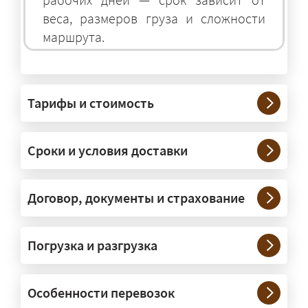
веса, размеров груза и сложности
маршрута.
На чём перевозят негабаритные
грузы?
Тарифы и стоимость
— На тралах и низкорамниках —
платформах, рассчитанных на
Сроки и условия доставки
крупногабаритную технику и
конструкции. Транспорт подбираем
под конкретные размеры и вес груза.
Договор, документы и страхование
Нужны ли машины прикрытия и
Погрузка и разгрузка
сопровождение?
— При необходимости — да, и мы их
Особенности перевозок
организуем. Потребность в машинах