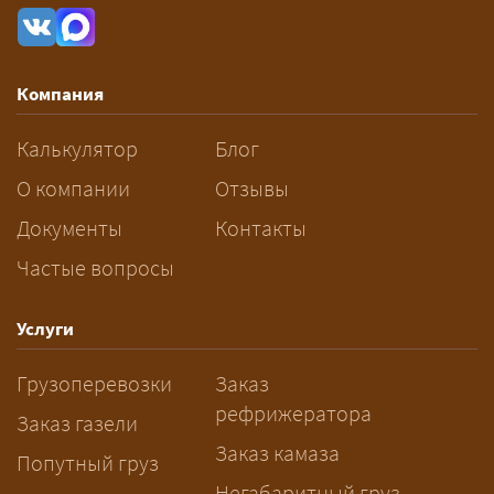
рассчитывается индивидуально:
влияют габариты и вес груза,
маршрут, необходимость
Компания
разрешений и машин
сопровождения.
Калькулятор
Блог
За сколько дней заказывать
О компании
Отзывы
перевозку негабарита?
Документы
Контакты
Частые вопросы
— Заранее: только оформление
спецразрешения занимает 2–10
рабочих дней. Оставьте заявку
Услуги
заблаговременно — логист
Грузоперевозки
Заказ
рассчитает маршрут и запустит
рефрижератора
подготовку документов.
Заказ газели
Заказ камаза
Попутный груз
Негабаритный груз