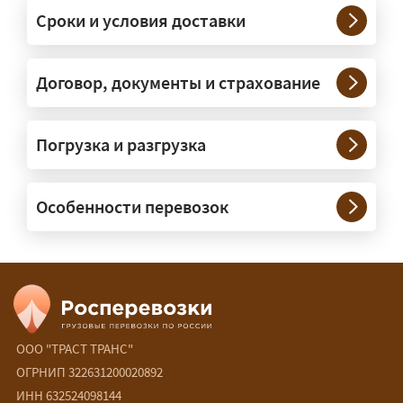
платформах, рассчитанных на
Сроки и условия доставки
крупногабаритную технику и
конструкции. Транспорт подбираем
под конкретные размеры и вес груза.
Договор, документы и страхование
Нужны ли машины прикрытия и
Погрузка и разгрузка
сопровождение?
— При необходимости — да, и мы их
Особенности перевозок
организуем. Потребность в машинах
прикрытия зависит от габаритов
груза и маршрута; это определяется
при оформлении разрешения.
Сколько стоит перевозка
негабарита?
ООО "ТРАСТ ТРАНС"
ОГРНИП 322631200020892
— От 60 ₽/км. Точная стоимость
ИНН 632524098144