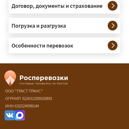
под конкретные размеры и вес груза.
Договор, документы и страхование
Нужны ли машины прикрытия и
Погрузка и разгрузка
сопровождение?
— При необходимости — да, и мы их
Особенности перевозок
организуем. Потребность в машинах
прикрытия зависит от габаритов
груза и маршрута; это определяется
при оформлении разрешения.
Сколько стоит перевозка
негабарита?
ООО "ТРАСТ ТРАНС"
ОГРНИП 322631200020892
— От 90 ₽/км. Точная стоимость
ИНН 632524098144
рассчитывается индивидуально:
влияют габариты и вес груза,
маршрут, необходимость