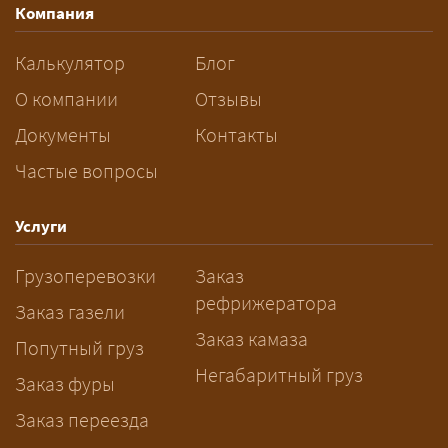
Компания
разрешений и машин
сопровождения.
Калькулятор
Блог
За сколько дней заказывать
О компании
Отзывы
перевозку негабарита?
Документы
Контакты
Частые вопросы
— Заранее: только оформление
спецразрешения занимает 2–10
рабочих дней. Оставьте заявку
Услуги
заблаговременно — логист
Грузоперевозки
Заказ
рассчитает маршрут и запустит
рефрижератора
подготовку документов.
Заказ газели
Заказ камаза
Попутный груз
Негабаритный груз
Заказ фуры
Заказ переезда