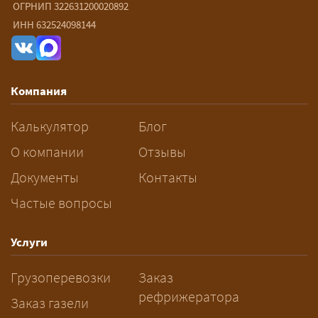
ОГРНИП 322631200020892
— От 90 ₽/км. Точная стоимость
ИНН 632524098144
рассчитывается индивидуально:
влияют габариты и вес груза,
маршрут, необходимость
Компания
разрешений и машин
сопровождения.
Калькулятор
Блог
За сколько дней заказывать
О компании
Отзывы
перевозку негабарита?
Документы
Контакты
Частые вопросы
— Заранее: только оформление
спецразрешения занимает 2–10
рабочих дней. Оставьте заявку
Услуги
заблаговременно — логист
Грузоперевозки
Заказ
рассчитает маршрут и запустит
рефрижератора
подготовку документов.
Заказ газели