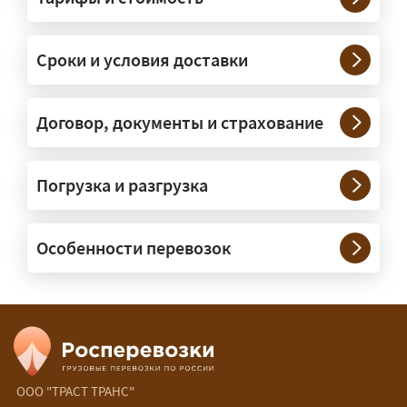
— На тралах и низкорамниках —
платформах, рассчитанных на
Сроки и условия доставки
крупногабаритную технику и
конструкции. Транспорт подбираем
под конкретные размеры и вес груза.
Договор, документы и страхование
Нужны ли машины прикрытия и
Погрузка и разгрузка
сопровождение?
— При необходимости — да, и мы их
Особенности перевозок
организуем. Потребность в машинах
прикрытия зависит от габаритов
груза и маршрута; это определяется
при оформлении разрешения.
Сколько стоит перевозка
негабарита?
ООО "ТРАСТ ТРАНС"