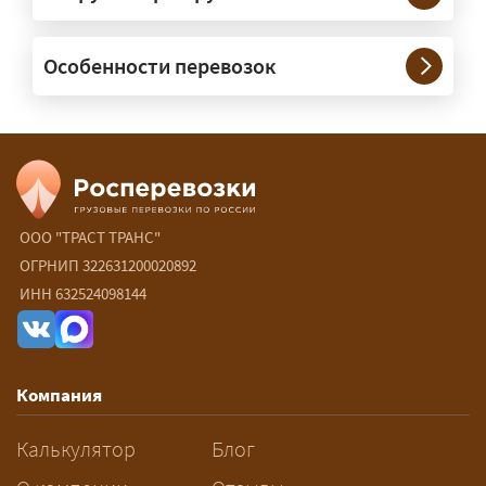
— При необходимости — да, и мы их
Особенности перевозок
организуем. Потребность в машинах
прикрытия зависит от габаритов
груза и маршрута; это определяется
при оформлении разрешения.
Сколько стоит перевозка
негабарита?
ООО "ТРАСТ ТРАНС"
ОГРНИП 322631200020892
— От 90 ₽/км. Точная стоимость
ИНН 632524098144
рассчитывается индивидуально:
влияют габариты и вес груза,
маршрут, необходимость
Компания
разрешений и машин
сопровождения.
Калькулятор
Блог