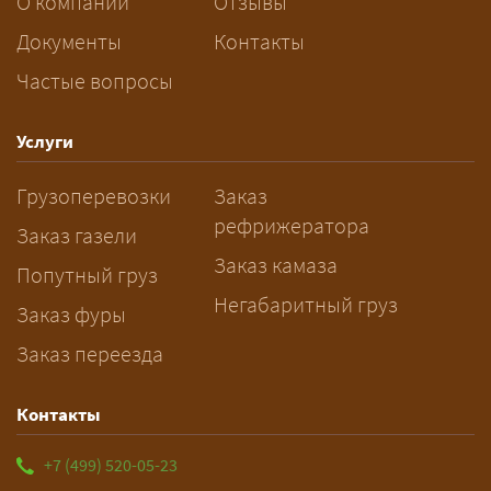
За сколько дней заказывать
О компании
Отзывы
перевозку негабарита?
Документы
Контакты
Частые вопросы
— Заранее: только оформление
спецразрешения занимает 2–10
рабочих дней. Оставьте заявку
Услуги
заблаговременно — логист
Грузоперевозки
Заказ
рассчитает маршрут и запустит
рефрижератора
подготовку документов.
Заказ газели
Заказ камаза
Попутный груз
Негабаритный груз
Заказ фуры
Заказ переезда
Контакты
+7 (499) 520-05-23