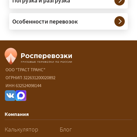
Погрузка и разгрузка
сопровождение?
— При необходимости — да, и мы их
Особенности перевозок
организуем. Потребность в машинах
прикрытия зависит от габаритов
груза и маршрута; это определяется
при оформлении разрешения.
Сколько стоит перевозка
негабарита?
ООО "ТРАСТ ТРАНС"
ОГРНИП 322631200020892
— От 60 ₽/км. Точная стоимость
ИНН 632524098144
рассчитывается индивидуально:
влияют габариты и вес груза,
маршрут, необходимость
Компания
разрешений и машин
сопровождения.
Калькулятор
Блог