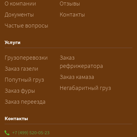
За сколько дней заказывать
О компании
Отзывы
перевозку негабарита?
Документы
Контакты
Частые вопросы
— Заранее: только оформление
спецразрешения занимает 2–10
рабочих дней. Оставьте заявку
Услуги
заблаговременно — логист
Грузоперевозки
Заказ
рассчитает маршрут и запустит
рефрижератора
подготовку документов.
Заказ газели
Заказ камаза
Попутный груз
Негабаритный груз
Заказ фуры
Заказ переезда
Контакты
+7 (499) 520-05-23