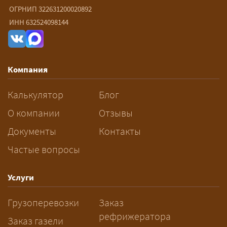
ОГРНИП 322631200020892
— От 90 ₽/км. Точная стоимость
ИНН 632524098144
рассчитывается индивидуально:
влияют габариты и вес груза,
маршрут, необходимость
Компания
разрешений и машин
сопровождения.
Калькулятор
Блог
За сколько дней заказывать
О компании
Отзывы
перевозку негабарита?
Документы
Контакты
Частые вопросы
— Заранее: только оформление
спецразрешения занимает 2–10
рабочих дней. Оставьте заявку
Услуги
заблаговременно — логист
Грузоперевозки
Заказ
рассчитает маршрут и запустит
рефрижератора
подготовку документов.
Заказ газели