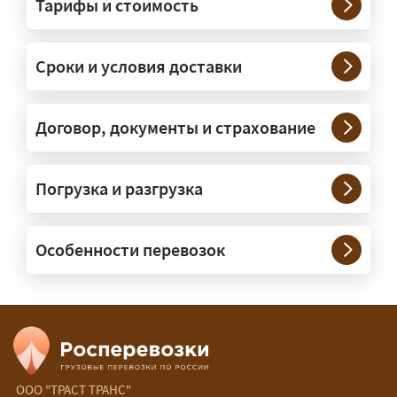
Тарифы и стоимость
— На тралах и низкорамниках —
платформах, рассчитанных на
Сроки и условия доставки
крупногабаритную технику и
конструкции. Транспорт подбираем
под конкретные размеры и вес груза.
Договор, документы и страхование
Нужны ли машины прикрытия и
Погрузка и разгрузка
сопровождение?
— При необходимости — да, и мы их
Особенности перевозок
организуем. Потребность в машинах
прикрытия зависит от габаритов
груза и маршрута; это определяется
при оформлении разрешения.
Сколько стоит перевозка
негабарита?
ООО "ТРАСТ ТРАНС"