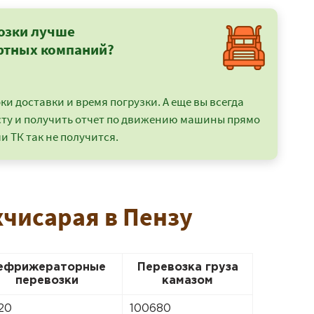
озки лучше
ртных компаний?
и доставки и время погрузки. А еще вы всегда
сту и получить отчет по движению машины прямо
и ТК так не получится.
хчисарая в Пензу
ефрижераторные
Перевозка груза
перевозки
камазом
20
100680