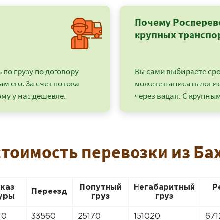
Почему Росперев
крупных транспо
по грузу по договору
Вы сами выбираете срок
ам его. За счет потока
можете написать логи
му у нас дешевле.
через вацап. С крупным
стоимость перевозки из Ба
+7 (499) 520-05-23
аказ
Попутный
Негабаритный
Р
Переезд
уры
груз
груз
10
33560
25170
151020
671