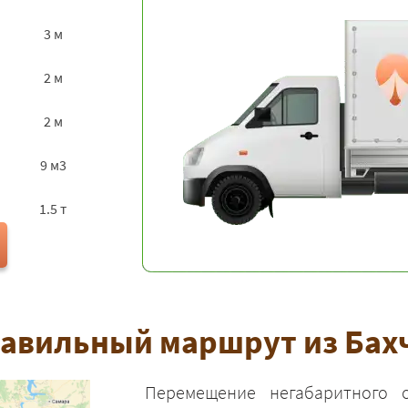
3 м
2 м
2 м
9 м3
1.5 т
равильный маршрут из Бахч
Перемещение негабаритного 