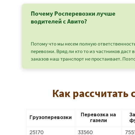
Почему Росперевозки лучше
водителей с Авито?
Потому что мы несем полную ответственность 
перевозки. Вряд ли кто то из частников даст в
заказов наш транспорт не простаивает. Поэто
Как рассчитать 
Перевозка на
З
Грузоперевозки
газели
ф
25170
33560
755