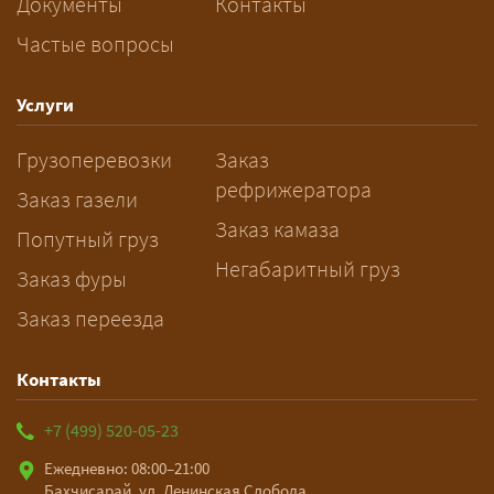
Документы
Контакты
Частые вопросы
— Заранее: только оформление
спецразрешения занимает 2–10
рабочих дней. Оставьте заявку
Услуги
заблаговременно — логист
Грузоперевозки
Заказ
рассчитает маршрут и запустит
рефрижератора
подготовку документов.
Заказ газели
Заказ камаза
Попутный груз
Негабаритный груз
Заказ фуры
Заказ переезда
Контакты
+7 (499) 520-05-23
Ежедневно: 08:00–21:00
Бахчисарай, ул. Ленинская Слобода,