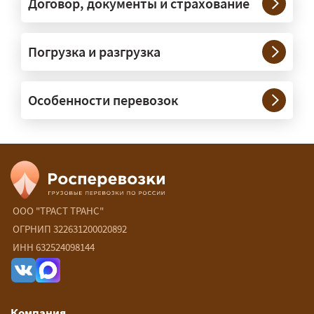
Договор, документы и страхование
Нужны ли машины прикрытия и
Погрузка и разгрузка
сопровождение?
— При необходимости — да, и мы их
Особенности перевозок
организуем. Потребность в машинах
прикрытия зависит от габаритов
груза и маршрута; это определяется
при оформлении разрешения.
Сколько стоит перевозка
негабарита?
ООО "ТРАСТ ТРАНС"
ОГРНИП 322631200020892
— От 90 ₽/км. Точная стоимость
ИНН 632524098144
рассчитывается индивидуально:
влияют габариты и вес груза,
маршрут, необходимость
Компания