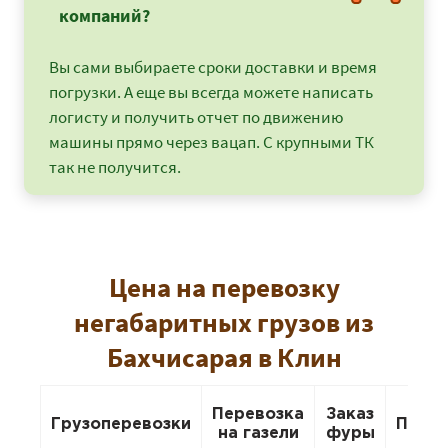
компаний?
Вы сами выбираете сроки доставки и время
погрузки. А еще вы всегда можете написать
логисту и получить отчет по движению
машины прямо через вацап. С крупными ТК
так не получится.
Цена на перевозку
негабаритных грузов из
Бахчисарая в Клин
Перевозка
Заказ
Грузоперевозки
Пере
на газели
фуры