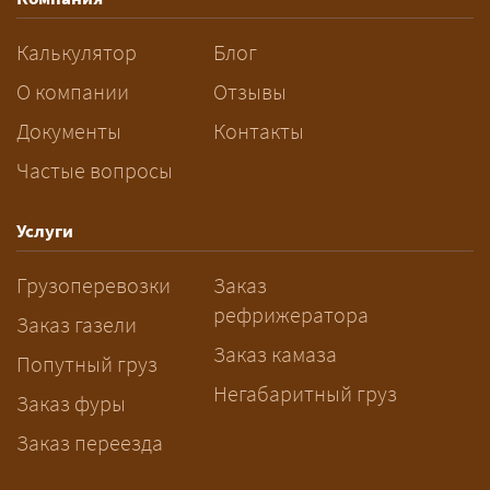
разрешений и машин
сопровождения.
Калькулятор
Блог
За сколько дней заказывать
О компании
Отзывы
перевозку негабарита?
Документы
Контакты
Частые вопросы
— Заранее: только оформление
спецразрешения занимает 2–10
рабочих дней. Оставьте заявку
Услуги
заблаговременно — логист
Грузоперевозки
Заказ
рассчитает маршрут и запустит
рефрижератора
подготовку документов.
Заказ газели
Заказ камаза
Попутный груз
Негабаритный груз
Заказ фуры
Заказ переезда