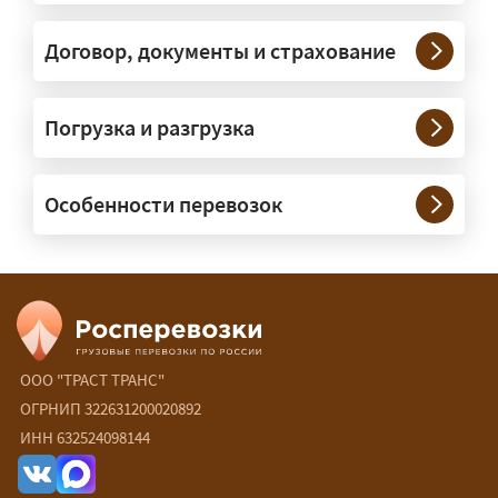
конструкции. Транспорт подбираем
под конкретные размеры и вес груза.
Договор, документы и страхование
Нужны ли машины прикрытия и
Погрузка и разгрузка
сопровождение?
— При необходимости — да, и мы их
Особенности перевозок
организуем. Потребность в машинах
прикрытия зависит от габаритов
груза и маршрута; это определяется
при оформлении разрешения.
Сколько стоит перевозка
негабарита?
ООО "ТРАСТ ТРАНС"
ОГРНИП 322631200020892
— От 60 ₽/км. Точная стоимость
ИНН 632524098144
рассчитывается индивидуально:
влияют габариты и вес груза,