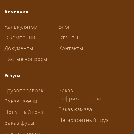
маршрут, необходимость
Компания
разрешений и машин
сопровождения.
Калькулятор
Блог
За сколько дней заказывать
О компании
Отзывы
перевозку негабарита?
Документы
Контакты
Частые вопросы
— Заранее: только оформление
спецразрешения занимает 2–10
рабочих дней. Оставьте заявку
Услуги
заблаговременно — логист
Грузоперевозки
Заказ
рассчитает маршрут и запустит
рефрижератора
подготовку документов.
Заказ газели
Заказ камаза
Попутный груз
Негабаритный груз
Заказ фуры
Заказ переезда