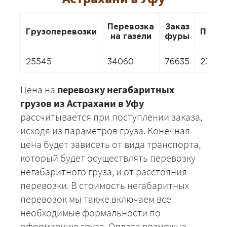
Перевозка
Заказ
Грузоперевозки
Перее
на газели
фуры
25545
34060
76635
23842
Цена на
перевозку негабаритных
грузов из Астрахани в Уфу
рассчитывается при поступлении заказа,
исходя из параметров груза. Конечная
цена будет зависеть от вида транспорта,
который будет осуществлять перевозку
негабаритного груза, и от расстояния
перевозки. В стоимость негабаритных
перевозок мы также включаем все
необходимые формальности по
оформлению груза. Оплата возможна