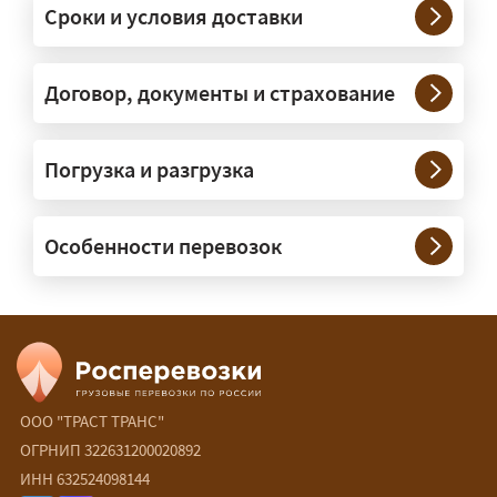
Сроки и условия доставки
крупногабаритную технику и
конструкции. Транспорт подбираем
под конкретные размеры и вес груза.
Договор, документы и страхование
Нужны ли машины прикрытия и
Погрузка и разгрузка
сопровождение?
— При необходимости — да, и мы их
Особенности перевозок
организуем. Потребность в машинах
прикрытия зависит от габаритов
груза и маршрута; это определяется
при оформлении разрешения.
Сколько стоит перевозка
негабарита?
ООО "ТРАСТ ТРАНС"
ОГРНИП 322631200020892
— От 90 ₽/км. Точная стоимость
ИНН 632524098144