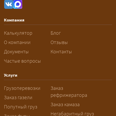
рассчитывается индивидуально:
влияют габариты и вес груза,
маршрут, необходимость
Компания
разрешений и машин
сопровождения.
Калькулятор
Блог
За сколько дней заказывать
О компании
Отзывы
перевозку негабарита?
Документы
Контакты
Частые вопросы
— Заранее: только оформление
спецразрешения занимает 2–10
рабочих дней. Оставьте заявку
Услуги
заблаговременно — логист
Грузоперевозки
Заказ
рассчитает маршрут и запустит
рефрижератора
подготовку документов.
Заказ газели
Заказ камаза
Попутный груз
Негабаритный груз
Заказ фуры