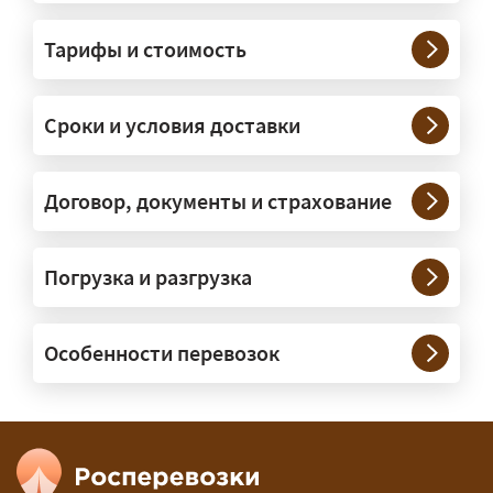
грузы?
Тарифы и стоимость
— На тралах и низкорамниках —
платформах, рассчитанных на
Сроки и условия доставки
крупногабаритную технику и
конструкции. Транспорт подбираем
под конкретные размеры и вес груза.
Договор, документы и страхование
Нужны ли машины прикрытия и
Погрузка и разгрузка
сопровождение?
— При необходимости — да, и мы их
Особенности перевозок
организуем. Потребность в машинах
прикрытия зависит от габаритов
груза и маршрута; это определяется
при оформлении разрешения.