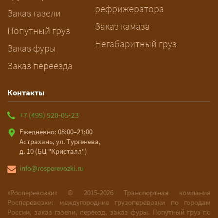
рефрижератора
подготовку документов.
Заказ газели
Заказ камаза
Попутный груз
Негабаритный груз
Заказ фуры
Заказ переезда
Контакты
+7 (499) 520-05-23
Ежедневно: 08:00–21:00
Астрахань, ул. Тургенева,
д. 10 (БЦ "Кристалл")
info@rosperevozki.ru
«Росперевозки» ©
2015-2026
Транспортная компания
Росперевозки: междугородние грузоперевозки по городам
России, заказ газели, переезд, заказ фуры. Попутный груз по