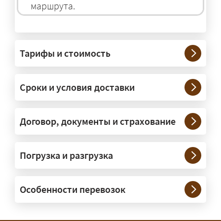
маршрута.
На чём перевозят негабаритные
грузы?
Тарифы и стоимость
— На тралах и низкорамниках —
платформах, рассчитанных на
Сроки и условия доставки
крупногабаритную технику и
конструкции. Транспорт подбираем
под конкретные размеры и вес груза.
Договор, документы и страхование
Нужны ли машины прикрытия и
Погрузка и разгрузка
сопровождение?
— При необходимости — да, и мы их
Особенности перевозок
организуем. Потребность в машинах
прикрытия зависит от габаритов
груза и маршрута; это определяется