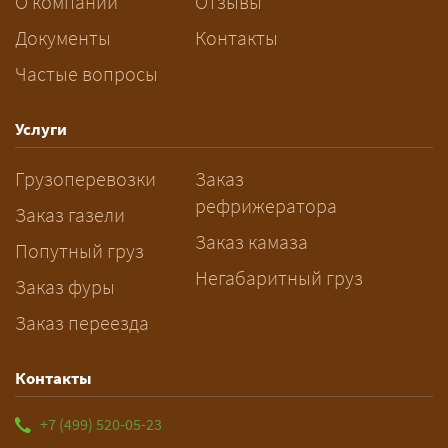
За сколько дней заказывать
О компании
Отзывы
перевозку негабарита?
Документы
Контакты
Частые вопросы
— Заранее: только оформление
спецразрешения занимает 2–10
рабочих дней. Оставьте заявку
Услуги
заблаговременно — логист
Грузоперевозки
Заказ
рассчитает маршрут и запустит
рефрижератора
подготовку документов.
Заказ газели
Заказ камаза
Попутный груз
Негабаритный груз
Заказ фуры
Заказ переезда
Контакты
+7 (499) 520-05-23