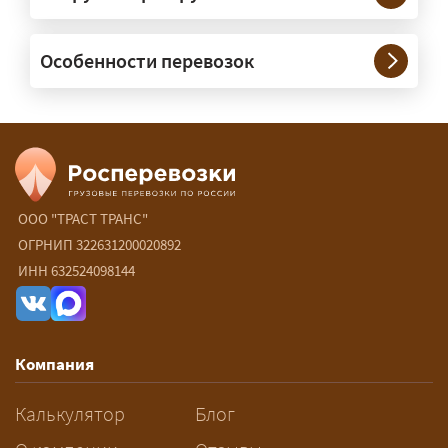
— При необходимости — да, и мы их
Особенности перевозок
организуем. Потребность в машинах
прикрытия зависит от габаритов
груза и маршрута; это определяется
при оформлении разрешения.
Сколько стоит перевозка
негабарита?
ООО "ТРАСТ ТРАНС"
ОГРНИП 322631200020892
— От 90 ₽/км. Точная стоимость
ИНН 632524098144
рассчитывается индивидуально:
влияют габариты и вес груза,
маршрут, необходимость
Компания
разрешений и машин
сопровождения.
Калькулятор
Блог