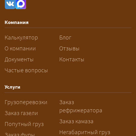
рассчитывается индивидуально:
влияют габариты и вес груза,
маршрут, необходимость
Компания
разрешений и машин
сопровождения.
Калькулятор
Блог
За сколько дней заказывать
О компании
Отзывы
перевозку негабарита?
Документы
Контакты
Частые вопросы
— Заранее: только оформление
спецразрешения занимает 2–10
рабочих дней. Оставьте заявку
Услуги
заблаговременно — логист
Грузоперевозки
Заказ
рассчитает маршрут и запустит
рефрижератора
подготовку документов.
Заказ газели
Заказ камаза
Попутный груз
Негабаритный груз
Заказ фуры