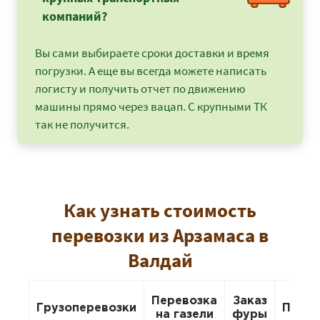
компаний?
Вы сами выбираете сроки доставки и время
погрузки. А еще вы всегда можете написать
логисту и получить отчет по движению
машины прямо через вацап. С крупными ТК
так не получится.
Как узнать стоимость
перевозки из Арзамаса в
Валдай
Перевозка
Заказ
Грузоперевозки
Перее
на газели
фуры