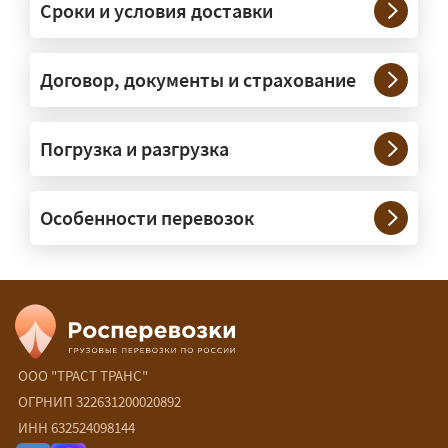
Сроки и условия доставки
крупногабаритную технику и
конструкции. Транспорт подбираем
под конкретные размеры и вес груза.
Договор, документы и страхование
Нужны ли машины прикрытия и
Погрузка и разгрузка
сопровождение?
— При необходимости — да, и мы их
Особенности перевозок
организуем. Потребность в машинах
прикрытия зависит от габаритов
груза и маршрута; это определяется
при оформлении разрешения.
Сколько стоит перевозка
негабарита?
ООО "ТРАСТ ТРАНС"
ОГРНИП 322631200020892
— От 90 ₽/км. Точная стоимость
ИНН 632524098144