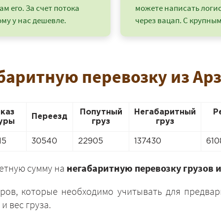
ам его. За счет потока
можете написать логи
му у нас дешевле.
через вацап. С крупным
баритную перевозку из Ар
аказ
Попутный
Негабаритный
Р
Переезд
уры
груз
груз
15
30540
22905
137430
610
+7 (499) 520-05-23
ретную сумму на
негабаритную перевозку грузов и
ров, которые необходимо учитывать для предвар
и вес груза.