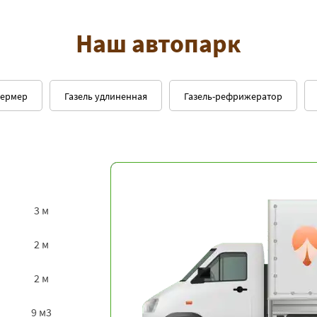
Наш автопарк
фермер
Газель удлиненная
Газель-рефрижератор
3 м
2 м
2 м
9 м3