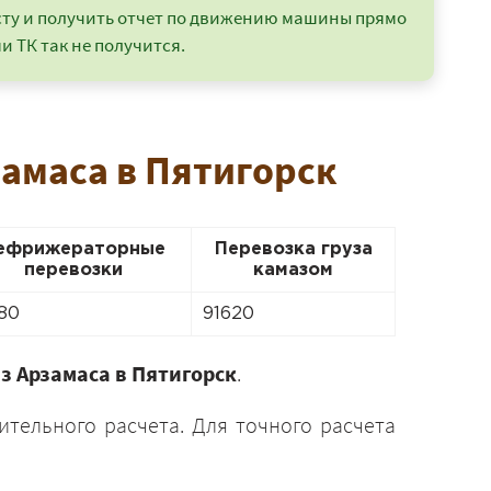
сту и получить отчет по движению машины прямо
и ТК так не получится.
замаса в Пятигорск
ефрижераторные
Перевозка груза
перевозки
камазом
80
91620
з Арзамаса в Пятигорск
.
ительного расчета. Для точного расчета