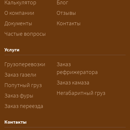
Калькулятор
Блог
За сколько дней заказывать
О компании
Отзывы
перевозку негабарита?
Документы
Контакты
Частые вопросы
— Заранее: только оформление
спецразрешения занимает 2–10
рабочих дней. Оставьте заявку
Услуги
заблаговременно — логист
Грузоперевозки
Заказ
рассчитает маршрут и запустит
рефрижератора
подготовку документов.
Заказ газели
Заказ камаза
Попутный груз
Негабаритный груз
Заказ фуры
Заказ переезда
Контакты