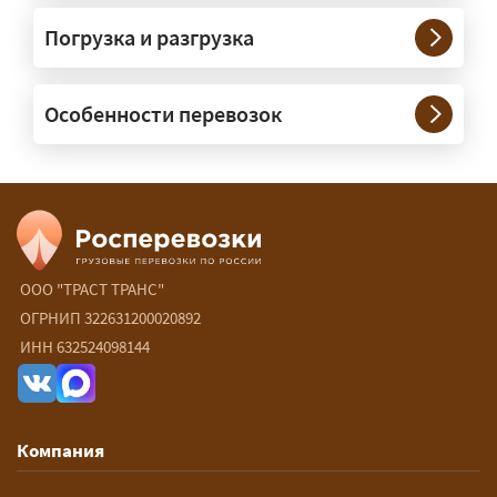
Нужны ли машины прикрытия и
Погрузка и разгрузка
сопровождение?
— При необходимости — да, и мы их
Особенности перевозок
организуем. Потребность в машинах
прикрытия зависит от габаритов
груза и маршрута; это определяется
при оформлении разрешения.
Сколько стоит перевозка
негабарита?
ООО "ТРАСТ ТРАНС"
ОГРНИП 322631200020892
— От 60 ₽/км. Точная стоимость
ИНН 632524098144
рассчитывается индивидуально:
влияют габариты и вес груза,
маршрут, необходимость
Компания
разрешений и машин
сопровождения.