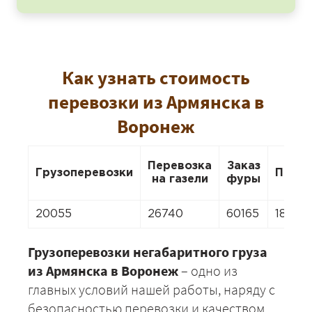
Как узнать стоимость
перевозки из Армянска в
Воронеж
Перевозка
Заказ
Грузоперевозки
Перее
на газели
фуры
20055
26740
60165
18718
Грузоперевозки негабаритного груза
из Армянска в Воронеж
– одно из
главных условий нашей работы, наряду с
безопасностью перевозки и качеством