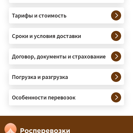
На чём перевозят негабаритные
грузы?
Тарифы и стоимость
— На тралах и низкорамниках —
платформах, рассчитанных на
Сроки и условия доставки
крупногабаритную технику и
конструкции. Транспорт подбираем
под конкретные размеры и вес груза.
Договор, документы и страхование
Нужны ли машины прикрытия и
Погрузка и разгрузка
сопровождение?
— При необходимости — да, и мы их
Особенности перевозок
организуем. Потребность в машинах
прикрытия зависит от габаритов
груза и маршрута; это определяется
при оформлении разрешения.