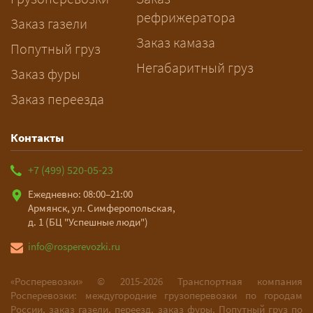
рассчитает маршрут и запустит
рефрижератора
подготовку документов.
Заказ газели
Заказ камаза
Попутный груз
Негабаритный груз
Заказ фуры
Заказ переезда
Контакты
+7 (499) 520-05-23
Ежедневно: 08:00–21:00
Армянск, ул. Симферопольская,
д. 1 (БЦ "Успешные люди")
info@rosperevozki.ru
«Росперевозки» ©
2015-2026
Транспортная компания
Росперевозки: междугородние грузоперевозки по городам
России, заказ газели, переезд, заказ фуры. Попутный груз по