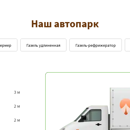
Наш автопарк
фермер
Газель удлиненная
Газель-рефрижератор
3 м
2 м
2 м