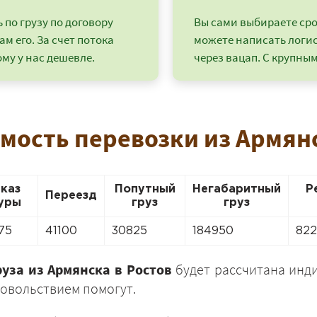
по грузу по договору
Вы сами выбираете срок
ам его. За счет потока
можете написать логи
му у нас дешевле.
через вацап. С крупным
имость перевозки из Армянс
аказ
Попутный
Негабаритный
Р
Переезд
уры
груз
груз
+7 (499) 520-05-23
75
41100
30825
184950
82
руза из Армянска в Ростов
будет рассчитана инди
овольствием помогут.