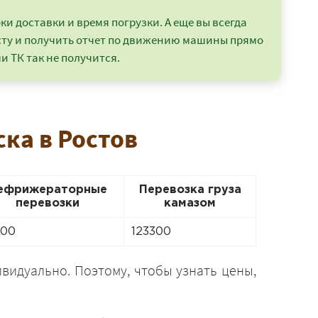
и доставки и время погрузки. А еще вы всегда
сту и получить отчет по движению машины прямо
и ТК так не получится.
ка в Ростов
ефрижераторные
Перевозка груза
перевозки
камазом
200
123300
видуально. Поэтому, чтобы узнать цены,