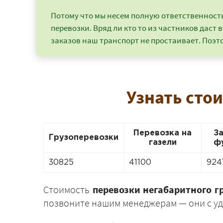
Потому что мы несем полную ответственность 
перевозки. Вряд ли кто то из частников даст в
заказов наш транспорт не простаивает. Поэто
Узнать сто
Перевозка на
З
Грузоперевозки
газели
ф
30825
41100
924
Стоимость
перевозки негабаритного г
позвоните нашим менеджерам — они с уд