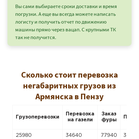
Вы сами выбираете сроки доставки и время
погрузки. А еще вы всегда можете написать
логисту и получить отчет по движению
машины прямо через вацап. С крупными ТК
так не получится.
Сколько стоит перевозка
негабаритных грузов из
Армянска в Пензу
Перевозка
Заказ
Грузоперевозки
Пере
на газели
фуры
25980
34640
77940
3464