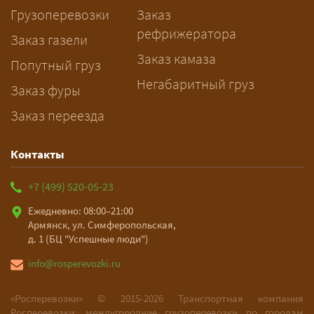
Грузоперевозки
Заказ
рассчитает маршрут и запустит
рефрижератора
подготовку документов.
Заказ газели
Заказ камаза
Попутный груз
Негабаритный груз
Заказ фуры
Заказ переезда
Контакты
+7 (499) 520-05-23
Ежедневно: 08:00–21:00
Армянск, ул. Симферопольская,
д. 1 (БЦ "Успешные люди")
info@rosperevozki.ru
«Росперевозки» ©
2015-2026
Транспортная компания
Росперевозки: междугородние грузоперевозки по городам