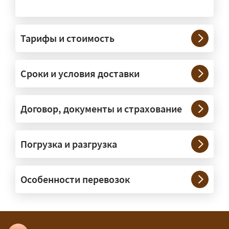
На чём перевозят негабаритные
грузы?
Тарифы и стоимость
— На тралах и низкорамниках —
платформах, рассчитанных на
Сроки и условия доставки
крупногабаритную технику и
конструкции. Транспорт подбираем
под конкретные размеры и вес груза.
Договор, документы и страхование
Нужны ли машины прикрытия и
Погрузка и разгрузка
сопровождение?
— При необходимости — да, и мы их
Особенности перевозок
организуем. Потребность в машинах
прикрытия зависит от габаритов
груза и маршрута; это определяется
при оформлении разрешения.