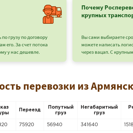
Почему Росперев
крупных транспо
по грузу по договору
Вы сами выбираете срок
ам его. За счет потока
можете написать логи
му у нас дешевле.
через вацап. С крупным
ость перевозки из Армянс
+7 (499) 520-05-23
аказ
Попутный
Негабаритный
Р
Переезд
уры
груз
груз
820
75920
56940
341640
151