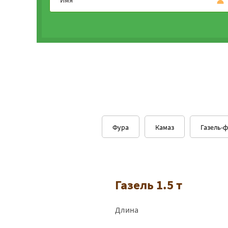
Фура
Камаз
Газель-
Газель 1.5 т
Длина