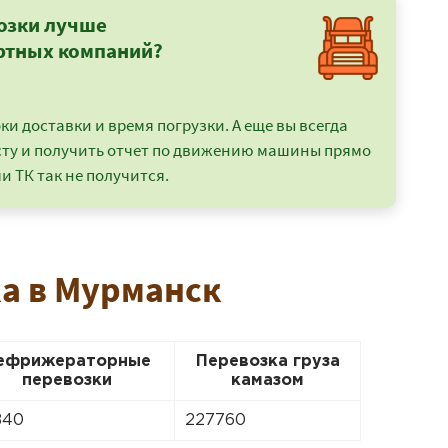
озки лучше
ртных компаний?
и доставки и время погрузки. А еще вы всегда
сту и получить отчет по движению машины прямо
и ТК так не получится.
ка в Мурманск
ефрижераторные
Перевозка груза
перевозки
камазом
840
227760