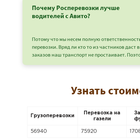
Почему Росперевозки лучше
водителей с Авито?
Потому что мы несем полную ответственность 
перевозки. Вряд ли кто то из частников даст в
заказов наш транспорт не простаивает. Поэто
Узнать стоим
Перевозка на
З
Грузоперевозки
газели
ф
56940
75920
170