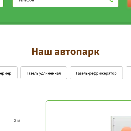
Наш автопарк
фермер
Газель удлиненная
Газель-рефрижератор
3 м