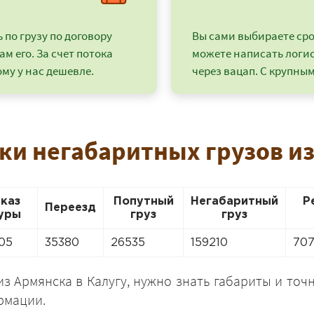
по грузу по договору
Вы сами выбираете срок
ам его. За счет потока
можете написать логи
му у нас дешевле.
через вацап. С крупным
ки негабаритных грузов из
аказ
Попутный
Негабаритный
Р
Переезд
уры
груз
груз
+7 (499) 520-05-23
05
35380
26535
159210
70
из Армянска в Калугу, нужно знать габариты и то
рмации.