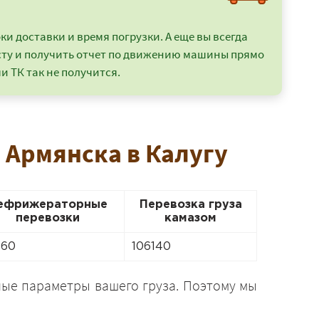
и доставки и время погрузки. А еще вы всегда
сту и получить отчет по движению машины прямо
и ТК так не получится.
 Армянска в Калугу
ефрижераторные
Перевозка груза
перевозки
камазом
760
106140
чные параметры вашего груза. Поэтому мы