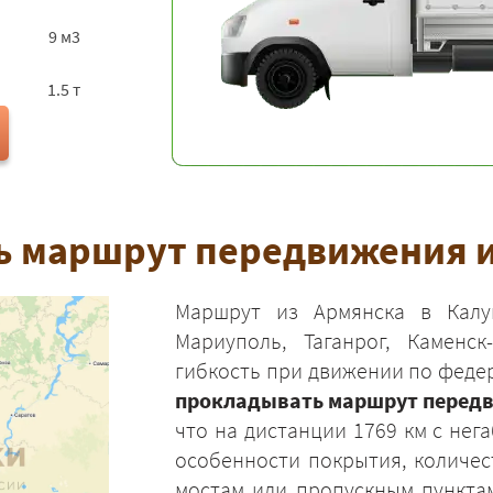
9 м3
1.5 т
 маршрут передвижения и
Маршрут из Армянска в Калу
Мариуполь, Таганрог, Каменс
гибкость при движении по феде
прокладывать маршрут передв
что на дистанции 1769 км с не
особенности покрытия, количе
мостам или пропускным пунктам