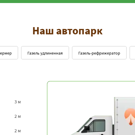
Наш автопарк
фермер
Газель удлиненная
Газель-рефрижератор
3 м
2 м
2 м