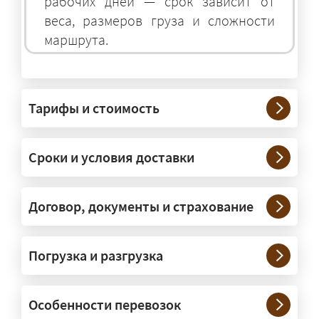
рабочих дней — срок зависит от
веса, размеров груза и сложности
маршрута.
На чём перевозят негабаритные
грузы?
Тарифы и стоимость
— На тралах и низкорамниках —
платформах, рассчитанных на
Сроки и условия доставки
крупногабаритную технику и
конструкции. Транспорт подбираем
под конкретные размеры и вес груза.
Договор, документы и страхование
Нужны ли машины прикрытия и
Погрузка и разгрузка
сопровождение?
— При необходимости — да, и мы их
Особенности перевозок
организуем. Потребность в машинах