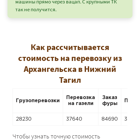
машины прямо через вацап. С крупными ТК
так не получится.
Как рассчитывается
стоимость на перевозку из
Архангельска в Нижний
Тагил
Перевозка
Заказ
Грузоперевозки
Пере
на газели
фуры
28230
37640
84690
3764
Чтобы узнать точную стоимость