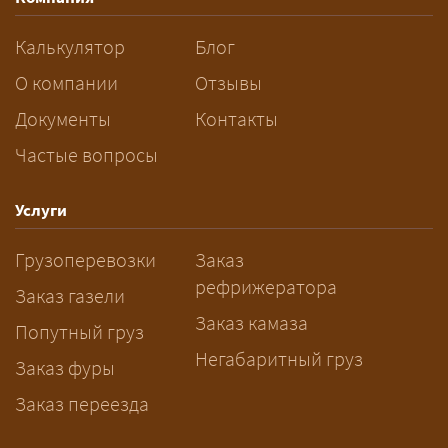
разрешений и машин
сопровождения.
Калькулятор
Блог
За сколько дней заказывать
О компании
Отзывы
перевозку негабарита?
Документы
Контакты
Частые вопросы
— Заранее: только оформление
спецразрешения занимает 2–10
рабочих дней. Оставьте заявку
Услуги
заблаговременно — логист
Грузоперевозки
Заказ
рассчитает маршрут и запустит
рефрижератора
подготовку документов.
Заказ газели
Заказ камаза
Попутный груз
Негабаритный груз
Заказ фуры
Заказ переезда