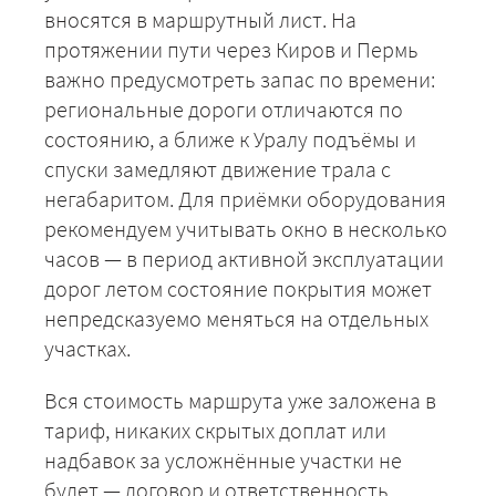
вносятся в маршрутный лист. На
протяжении пути через Киров и Пермь
+7 (499) 520-05-23
важно предусмотреть запас по времени:
региональные дороги отличаются по
состоянию, а ближе к Уралу подъёмы и
спуски замедляют движение трала с
негабаритом. Для приёмки оборудования
рекомендуем учитывать окно в несколько
часов — в период активной эксплуатации
дорог летом состояние покрытия может
непредсказуемо меняться на отдельных
участках.
ЗАКАЗАТЬ
Вся стоимость маршрута уже заложена в
тариф, никаких скрытых доплат или
надбавок за усложнённые участки не
будет — договор и ответственность