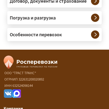
Договор, документы и страхование
Нужны ли машины прикрытия и
Погрузка и разгрузка
сопровождение?
— При необходимости — да, и мы их
Особенности перевозок
организуем. Потребность в машинах
прикрытия зависит от габаритов
груза и маршрута; это определяется
при оформлении разрешения.
Сколько стоит перевозка
негабарита?
ООО "ТРАСТ ТРАНС"
ОГРНИП 322631200020892
— От 60 ₽/км. Точная стоимость
ИНН 632524098144
рассчитывается индивидуально:
влияют габариты и вес груза,
маршрут, необходимость
Компания