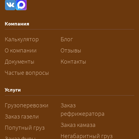
рассчитывается индивидуально:
влияют габариты и вес груза,
маршрут, необходимость
Компания
разрешений и машин
сопровождения.
Калькулятор
Блог
За сколько дней заказывать
О компании
Отзывы
перевозку негабарита?
Документы
Контакты
Частые вопросы
— Заранее: только оформление
спецразрешения занимает 2–10
рабочих дней. Оставьте заявку
Услуги
заблаговременно — логист
Грузоперевозки
Заказ
рассчитает маршрут и запустит
рефрижератора
подготовку документов.
Заказ газели
Заказ камаза
Попутный груз
Негабаритный груз
Заказ фуры