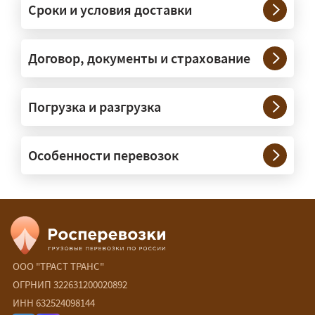
Сроки и условия доставки
крупногабаритную технику и
конструкции. Транспорт подбираем
под конкретные размеры и вес груза.
Договор, документы и страхование
Нужны ли машины прикрытия и
Погрузка и разгрузка
сопровождение?
— При необходимости — да, и мы их
Особенности перевозок
организуем. Потребность в машинах
прикрытия зависит от габаритов
груза и маршрута; это определяется
при оформлении разрешения.
Сколько стоит перевозка
негабарита?
ООО "ТРАСТ ТРАНС"
ОГРНИП 322631200020892
— От 90 ₽/км. Точная стоимость
ИНН 632524098144