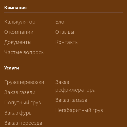
маршрут, необходимость
Компания
разрешений и машин
сопровождения.
Калькулятор
Блог
За сколько дней заказывать
О компании
Отзывы
перевозку негабарита?
Документы
Контакты
Частые вопросы
— Заранее: только оформление
спецразрешения занимает 2–10
рабочих дней. Оставьте заявку
Услуги
заблаговременно — логист
Грузоперевозки
Заказ
рассчитает маршрут и запустит
рефрижератора
подготовку документов.
Заказ газели
Заказ камаза
Попутный груз
Негабаритный груз
Заказ фуры
Заказ переезда