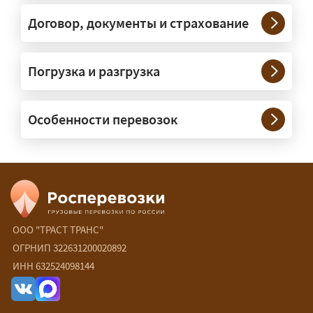
конструкции. Транспорт подбираем
под конкретные размеры и вес груза.
Договор, документы и страхование
Нужны ли машины прикрытия и
Погрузка и разгрузка
сопровождение?
— При необходимости — да, и мы их
Особенности перевозок
организуем. Потребность в машинах
прикрытия зависит от габаритов
груза и маршрута; это определяется
при оформлении разрешения.
Сколько стоит перевозка
негабарита?
ООО "ТРАСТ ТРАНС"
ОГРНИП 322631200020892
— От 90 ₽/км. Точная стоимость
ИНН 632524098144
рассчитывается индивидуально:
влияют габариты и вес груза,