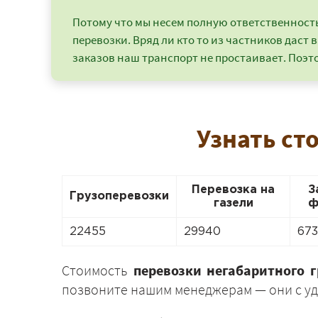
Потому что мы несем полную ответственность 
перевозки. Вряд ли кто то из частников даст в
заказов наш транспорт не простаивает. Поэто
Узнать ст
Перевозка на
З
Грузоперевозки
газели
ф
22455
29940
67
Стоимость
перевозки негабаритного 
позвоните нашим менеджерам — они с уд