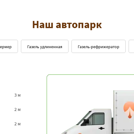
Наш автопарк
фермер
Газель удлиненная
Газель-рефрижератор
3 м
2 м
2 м