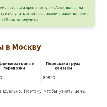
и доставки и время погрузки. А еще вы всегда
сту и получить отчет по движению машины прямо
и ТК так не получится.
ы в Москву
фрижераторные
Перевозка груза
перевозки
камазом
0
89820
идуально. Поэтому, чтобы узнать цены,