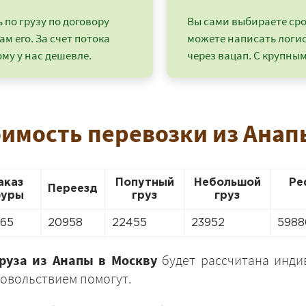
по грузу по договору
Вы сами выбираете срок
ам его. За счет потока
можете написать логи
му у нас дешевле.
через вацап. С крупным
оимость перевозки из Анап
аказ
Попутный
Небольшой
Ре
Переезд
уры
груз
груз
+7 (499) 520-05-23
365
20958
22455
23952
5988
груза из Анапы в Москву
будет рассчитана индив
овольствием помогут.