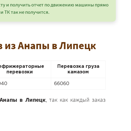
сту и получить отчет по движению машины прямо
и ТК так не получится.
в из Анапы в Липецк
ефрижераторные
Перевозка груза
перевозки
камазом
040
66060
 Анапы в Липецк
, так как каждый заказ