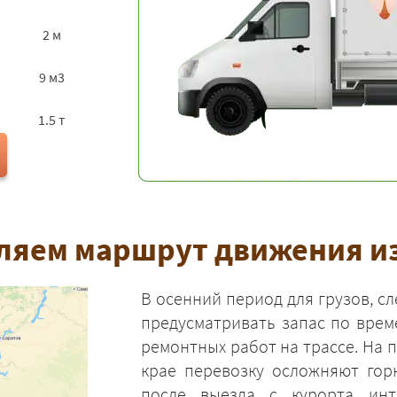
2 м
9 м3
1.5 т
ляем маршрут движения и
В осенний период для грузов, сл
предусматривать запас по врем
ремонтных работ на трассе. На 
крае перевозку осложняют гор
после выезда с курорта инт