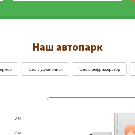
Наш автопарк
фермер
Газель удлиненная
Газель-рефрижератор
3 м
2 м