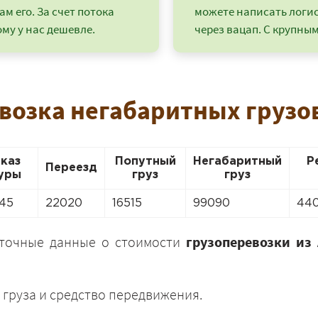
ам его. За счет потока
можете написать логи
му у нас дешевле.
через вацап. С крупным
возка негабаритных грузо
аказ
Попутный
Негабаритный
Р
Переезд
уры
груз
груз
45
22020
16515
99090
44
+7 (499) 520-05-23
 точные данные о стоимости
грузоперевозки из
 груза и средство передвижения.