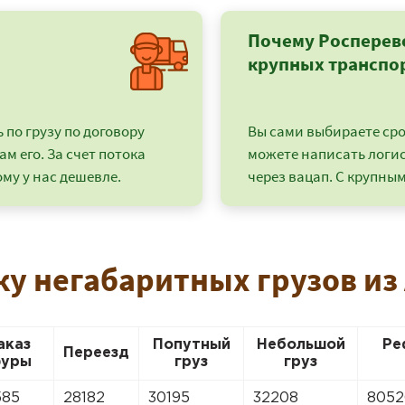
Почему Росперев
крупных транспо
по грузу по договору
Вы сами выбираете срок
ам его. За счет потока
можете написать логи
му у нас дешевле.
через вацап. С крупным
ку негабаритных грузов из
+7 (499) 520-05-23
аказ
Попутный
Небольшой
Ре
Переезд
уры
груз
груз
585
28182
30195
32208
8052