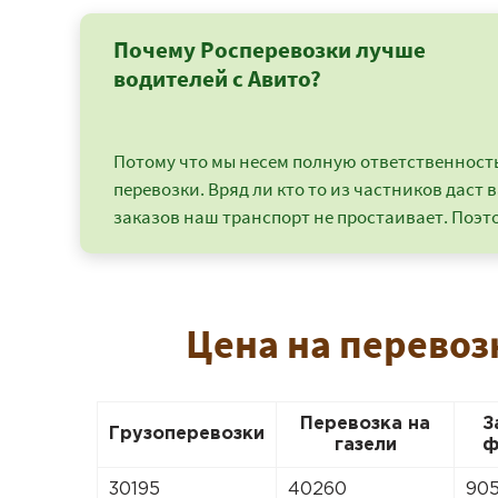
Почему Росперевозки лучше
водителей с Авито?
Потому что мы несем полную ответственность 
перевозки. Вряд ли кто то из частников даст в
заказов наш транспорт не простаивает. Поэто
Цена на перевоз
Перевозка на
З
Грузоперевозки
газели
ф
30195
40260
90