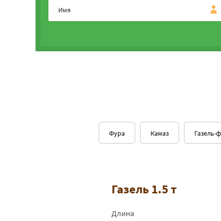
Фура
Камаз
Газель-
Газель 1.5 т
Длина