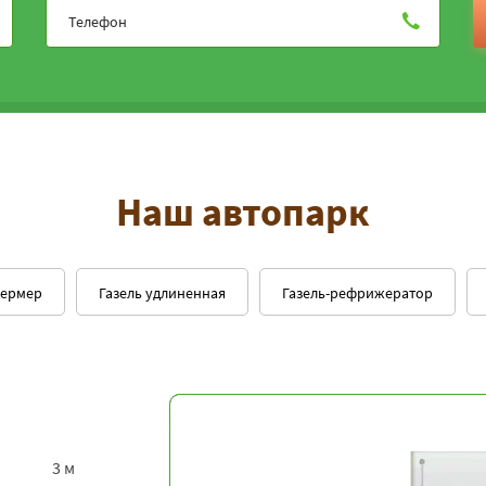
Наш автопарк
фермер
Газель удлиненная
Газель-рефрижератор
3 м