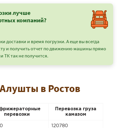
озки лучше
ртных компаний?
и доставки и время погрузки. А еще вы всегда
сту и получить отчет по движению машины прямо
и ТК так не получится.
 Алушты в Ростов
фрижераторные
Перевозка груза
перевозки
камазом
0
120780