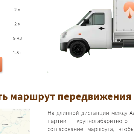
2 м
2 м
9 м3
1.5 т
ь маршрут передвижения 
На длинной дистанции между А
партии крупногабаритного
согласование маршрута, чтоб