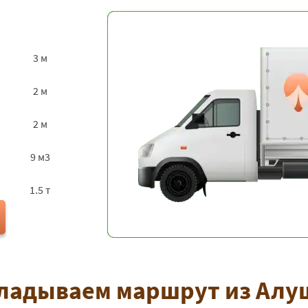
3 м
2 м
2 м
9 м3
1.5 т
ладываем маршрут из Алу