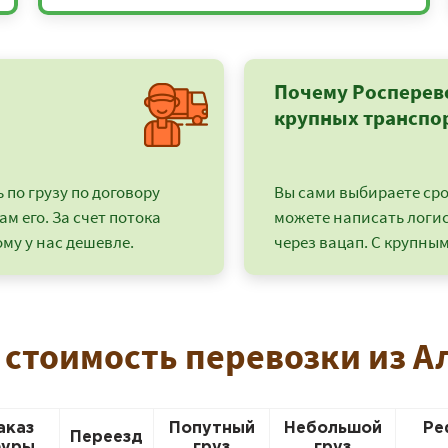
Почему Росперев
крупных транспо
по грузу по договору
Вы сами выбираете срок
ам его. За счет потока
можете написать логи
му у нас дешевле.
через вацап. С крупным
+7 (499) 520-05-23
 стоимость перевозки из 
аказ
Попутный
Небольшой
Ре
Переезд
уры
груз
груз