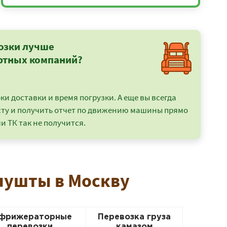
озки лучше
ртных компаний?
и доставки и время погрузки. А еще вы всегда
сту и получить отчет по движению машины прямо
и ТК так не получится.
Алушты в Москву
фрижераторные
Перевозка груза
перевозки
камазом